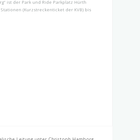
g“ ist der Park und Ride Parkplatz Hürth
Stationen (Kurzstreckenticket der KVB) bis
alische Leitung unter Christoph Hamborg