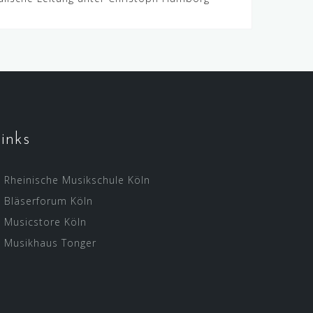
inks
Rheinische Musikschule Köln
Bläserforum Köln
Musicstore Köln
Musikhaus Tonger