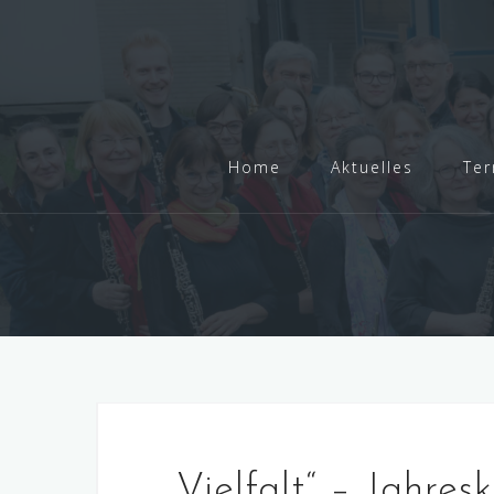
Skip
to
content
Home
Aktuelles
Ter
„Vielfalt“ – Jahre