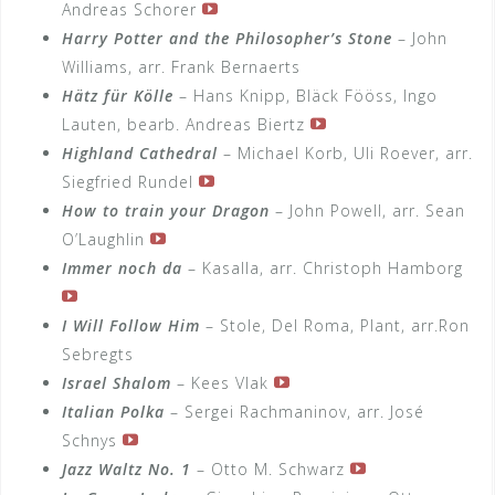
Andreas Schorer
Harry Potter and the Philosopher’s Stone
– John
Williams, arr. Frank Bernaerts
Hätz für Kölle
– Hans Knipp, Bläck Fööss, Ingo
Lauten, bearb. Andreas Biertz
Highland Cathedral
– Michael Korb, Uli Roever, arr.
Siegfried Rundel
How to train your Dragon
– John Powell, arr. Sean
O’Laughlin
Immer noch da
– Kasalla, arr. Christoph Hamborg
I Will Follow Him
– Stole, Del Roma, Plant, arr.Ron
Sebregts
Israel Shalom
– Kees Vlak
Italian Polka
– Sergei Rachmaninov, arr. José
Schnys
Jazz Waltz No. 1
– Otto M. Schwarz