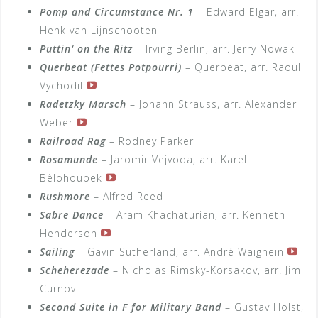
Pomp and Circumstance Nr. 1
– Edward Elgar, arr.
Henk van Lijnschooten
Puttin‘ on the Ritz
– Irving Berlin, arr. Jerry Nowak
Querbeat (Fettes Potpourri)
– Querbeat, arr. Raoul
Vychodil
Radetzky Marsch
– Johann Strauss, arr. Alexander
Weber
Railroad Rag
– Rodney Parker
Rosamunde
– Jaromir Vejvoda, arr. Karel
Bêlohoubek
Rushmore
– Alfred Reed
Sabre Dance
– Aram Khachaturian, arr. Kenneth
Henderson
Sailing
– Gavin Sutherland, arr. André Waignein
Scheherezade
– Nicholas Rimsky-Korsakov, arr. Jim
Curnov
Second Suite in F for Military Band
– Gustav Holst,