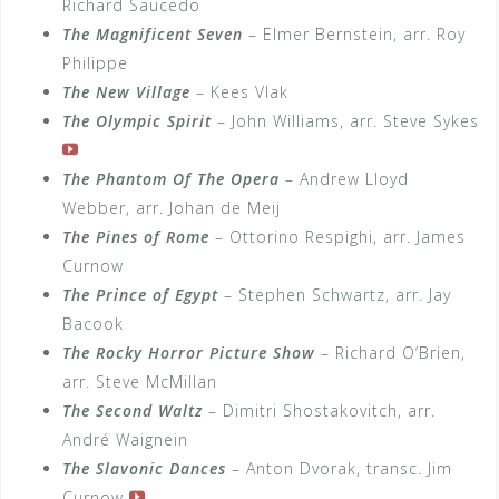
Richard Saucedo
The Magnificent Seven
– Elmer Bernstein, arr. Roy
Philippe
The New Village
– Kees Vlak
The Olympic Spirit
– John Williams, arr. Steve Sykes
The Phantom Of The Opera
– Andrew Lloyd
Webber, arr. Johan de Meij
The Pines of Rome
– Ottorino Respighi, arr. James
Curnow
The Prince of Egypt
– Stephen Schwartz, arr. Jay
Bacook
The Rocky Horror Picture Show
– Richard O’Brien,
arr. Steve McMillan
The Second Waltz
– Dimitri Shostakovitch, arr.
André Waignein
The Slavonic Dances
– Anton Dvorak, transc. Jim
Curnow