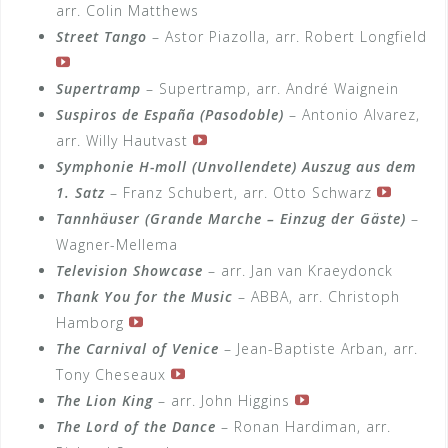
arr. Colin Matthews
Street Tango
– Astor Piazolla, arr. Robert Longfield
Supertramp
– Supertramp, arr. André Waignein
Suspiros de España
(Pasodoble)
– Antonio Alvarez,
arr. Willy Hautvast
Symphonie H-moll (Unvollendete) Auszug aus dem
1. Satz
– Franz Schubert, arr. Otto Schwarz
Tannhäuser (Grande Marche – Einzug der Gäste)
–
Wagner-Mellema
Television Showcase
– arr. Jan van Kraeydonck
Thank You for the Music
– ABBA, arr. Christoph
Hamborg
The Carnival of Venice
– Jean-Baptiste Arban, arr.
Tony Cheseaux
The Lion King
– arr. John Higgins
The Lord of the Dance
– Ronan Hardiman, arr.