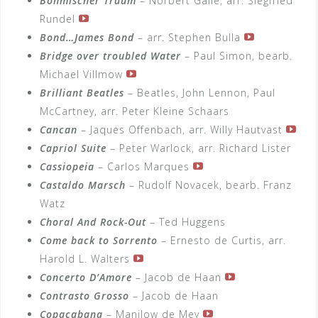
Böhmischer Traum
– Norbert Gälle, arr. Siegfried
Rundel
Bond…James Bond
– arr. Stephen Bulla
Bridge over troubled Water
– Paul Simon, bearb.
Michael Villmow
Brilliant Beatles
– Beatles, John Lennon, Paul
McCartney, arr. Peter Kleine Schaars
Cancan
– Jaques Offenbach, arr. Willy Hautvast
Capriol Suite
– Peter Warlock, arr. Richard Lister
Cassiopeia
– Carlos Marques
Castaldo Marsch
– Rudolf Novacek, bearb. Franz
Watz
Choral And Rock-Out
– Ted Huggens
Come back to Sorrento
– Ernesto de Curtis, arr.
Harold L. Walters
Concerto D’Amore
– Jacob de Haan
Contrasto Grosso
– Jacob de Haan
Copacabana
– Manilow de Mey