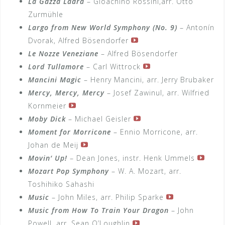
La Gazza Ladra
– Gioachino Rossini,arr. Otto
Zurmühle
Largo from New World Symphony (No. 9)
– Antonín
Dvorak, Alfred Bösendorfer
Le Nozze Veneziane
– Alfred Bösendorfer
Lord Tullamore
– Carl Wittrock
Mancini Magic
– Henry Mancini, arr. Jerry Brubaker
Mercy, Mercy, Mercy
– Josef Zawinul, arr. Wilfried
Kornmeier
Moby Dick
– Michael Geisler
Moment for Morricone
– Ennio Morricone, arr.
Johan de Meij
Movin‘ Up!
– Dean Jones, instr. Henk Ummels
Mozart Pop Symphony
– W. A. Mozart, arr.
Toshihiko Sahashi
Music
– John Miles, arr. Philip Sparke
Music from How To Train Your Dragon
– John
Powell, arr. Sean O’Loughlin