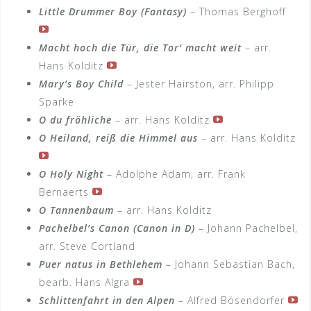
Little Drummer Boy (Fantasy)
– Thomas Berghoff
Macht hoch die Tür, die Tor‘ macht wei
t
– arr.
Hans Kolditz
Mary’s Boy Child
– Jester Hairston, arr. Philipp
Sparke
O du fröhliche
– arr. Hans Kolditz
O Heiland, reiß die Himmel aus
– arr. Hans Kolditz
O Holy Night
– Adolphe Adam, arr. Frank
Bernaerts
O Tannenbaum
– arr. Hans Kolditz
Pachelbel’s Canon (Canon in D)
– Johann Pachelbel,
arr. Steve Cortland
Puer natus in Bethlehem
– Johann Sebastian Bach,
bearb. Hans Algra
Schlittenfahrt in den Alpen
– Alfred Bösendorfer