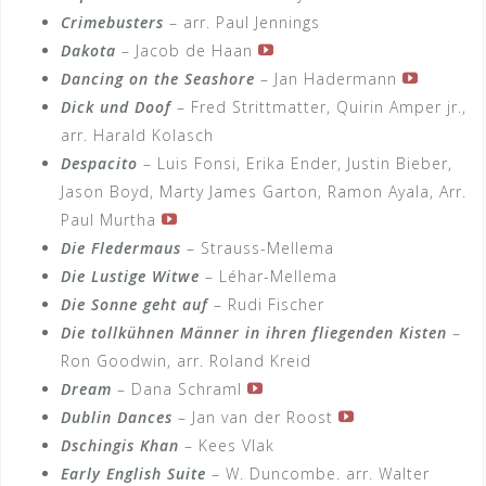
Crimebusters
– arr. Paul Jennings
Dakota
– Jacob de Haan
Dancing on the Seashore
– Jan Hadermann
Dick und Doof
– Fred Strittmatter, Quirin Amper jr.,
arr. Harald Kolasch
Despacito
– Luis Fonsi, Erika Ender, Justin Bieber,
Jason Boyd, Marty James Garton, Ramon Ayala, Arr.
Paul Murtha
Die Fledermaus
– Strauss-Mellema
Die Lustige Witwe
– Léhar-Mellema
Die Sonne geht auf
– Rudi Fischer
Die tollkühnen Männer in ihren fliegenden Kisten
–
Ron Goodwin, arr. Roland Kreid
Dream
– Dana Schraml
Dublin Dances
– Jan van der Roost
Dschingis Khan
– Kees Vlak
Early English Suite
– W. Duncombe. arr. Walter