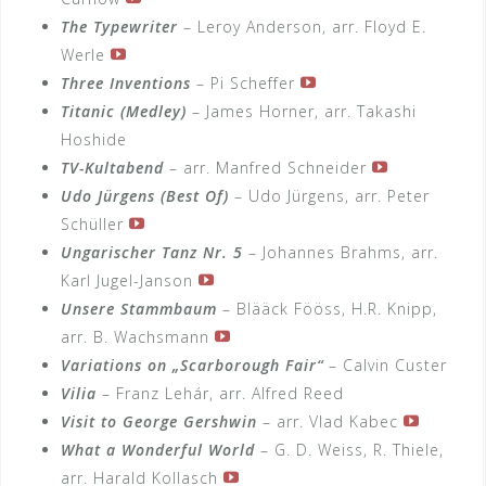
The Typewriter
– Leroy Anderson, arr. Floyd E.
Werle
Three Inventions
– Pi Scheffer
Titanic (Medley)
– James Horner, arr. Takashi
Hoshide
TV-Kultabend
– arr. Manfred Schneider
Udo Jürgens (Best Of)
– Udo Jürgens, arr. Peter
Schüller
Ungarischer Tanz Nr. 5
– Johannes Brahms, arr.
Karl Jugel-Janson
Unsere Stammbaum
– Blääck Fööss, H.R. Knipp,
arr. B. Wachsmann
Variations on „Scarborough Fair“
– Calvin Custer
Vilia
– Franz Lehár, arr. Alfred Reed
Visit to George Gershwin
– arr. Vlad Kabec
What a Wonderful World
– G. D. Weiss, R. Thiele,
arr. Harald Kollasch