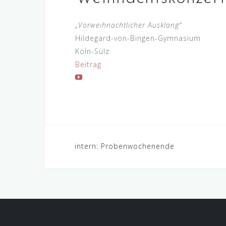
„Vorweihnachtlicher Ausklang“
Hildegard-von-Bingen-Gymnasium
Köln-Sülz
Beitrag
Beitragsnavigation
intern: Probenwochenende