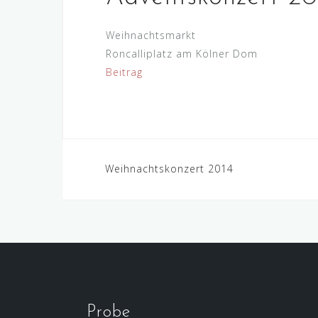
Weihnachtsmarkt
Roncalliplatz am Kölner Dom
Beitrag
Beitragsnavigation
Weihnachtskonzert 2014
Probe