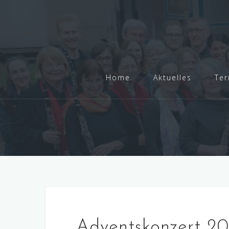
Skip
to
content
Home
Aktuelles
Ter
Adventskonzert 20