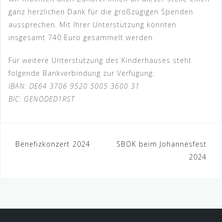
ganz herzlichen Dank für die großzügigen Spenden
aussprechen. Mit Ihrer Unterstützung konnten
insgesamt 740 Euro gesammelt werden.
Für weitere Unterstützung des Kinderhauses steht
folgende Bankverbindung zur Verfügung:
IBAN: DE64 3706 9520 5005 3600 31
BIC: GENODED1RST
Beitragsnavigation
Benefizkonzert 2024
SBOK beim Johannesfest
2024