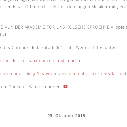
sten Isaac Offenbach, zieht es den jungen Musiker mit gera
E VUN DER AKADEMIE FÖR UNS KÖLSCHE SPROCH” E.V. spielt 
tich.
 des Coteaux de la Citadelle“ statt. Weitere Infos unter:
turne-des-coteaux-concert-a-st-martin
sme/decouvrir-liege/les-grands-evenements-recurrents/la-noc
rem YouTube-Kanal zu finden:
05. Oktober 2019