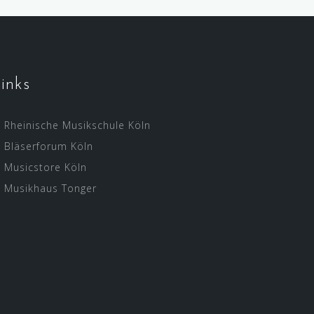
inks
Rheinische Musikschule Köln
Bläserforum Köln
Musicstore Köln
Musikhaus Tonger