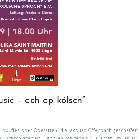
sic – och op kölsch“
-bouffes oder Operetten, die Jacques Offenbach geschaffen 
ungeschlagen ist. Geboren vor genau 200 Jahren, im Jah 181