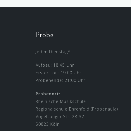
Probe
Jeden Dienstag*
Aufbau: 18:45 Uhr
Erster Ton: 19:00 Uhr
Probenende: 21:00 Uhr
Probenort:
Rheinische Musikschule
Regionalschule Ehrenfeld (Probenaula)
Vogelsanger Str. 28-32
50823 Köln