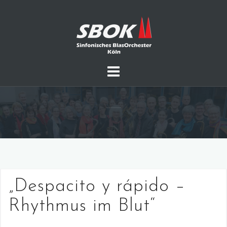
Skip
to
content
„Despacito y rápido –
Rhythmus im Blut“