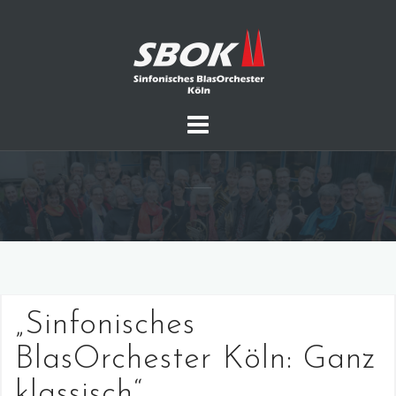
Skip
to
content
„Sinfonisches
BlasOrchester Köln: Ganz
klassisch“