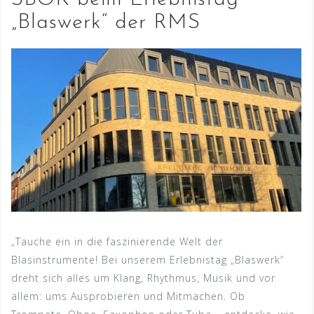
„Blaswerk“ der RMS
„Tauche ein in die faszinierende Welt der
Blasinstrumente! Bei unserem Erlebnistag „Blaswerk“
dreht sich alles um Klang, Rhythmus, Musik und vor
allem: ums Ausprobieren und Mitmachen. Ob