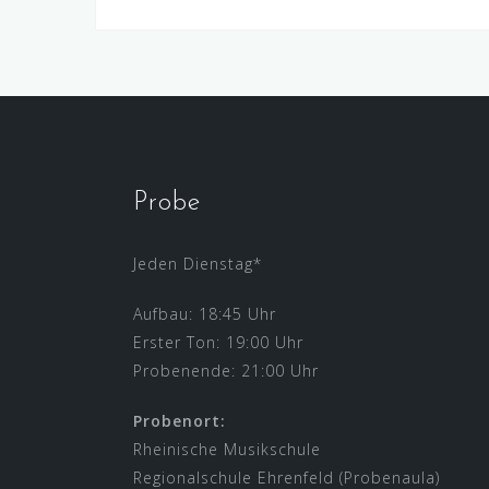
Probe
Jeden Dienstag*
Aufbau: 18:45 Uhr
Erster Ton: 19:00 Uhr
Probenende: 21:00 Uhr
Probenort:
Rheinische Musikschule
Regionalschule Ehrenfeld (Probenaula)