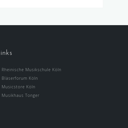
inks
Rheinische Musikschule Köln
Bläserforum Köln
Musicstore Köln
Musikhaus Tonger