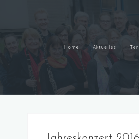
Skip
to
content
Home
Aktuelles
Ter
Jahreskonzert 201