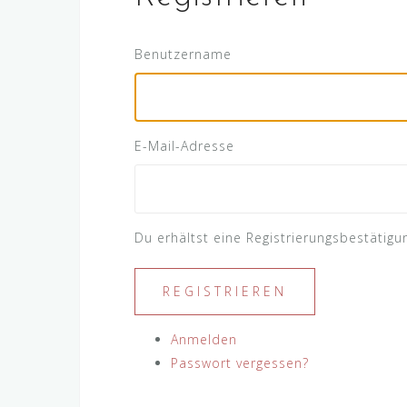
Benutzername
E-Mail-Adresse
A
Du erhältst eine Registrierungsbestätigu
l
t
REGISTRIEREN
e
r
Anmelden
n
Passwort vergessen?
a
t